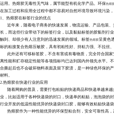
运用。热熔胶无毒性无气味，属节能型有机化学产品。环保
热熔
在加工过程和应用全过程中都不容易对自然环境导致环境污染，
1、热熔胶在标签行业的优点
近年来，随着电子商务的快速发展，物流运输、产品包装、
长，而这些行业带动下的标签行业，以及黏贴标签的胶黏剂行业
触到、却很少有人注意到的迅速发展的领域。标签
呈黄色
热熔胶
标的粘接复合热熔压敏胶，具有初粘性好、持粘力强、不拉丝、
此外还有可移标签胶，不含有害或有毒物质，完全符合国家
离性能和贮存稳定性能等各项指标均已达到国内外领先水平。不
合撕起后也不会破坏物料表面及留下胶渍，是一种绿色环保的产
材料。
2.热熔胶在快递行业的应用
随着网购的普及，需要打包粘贴的快递商品和快递单越来越
业，比如适用于各种快递袋的封口，快递单的粘贴，泡泡袋的封
行业开发的低温性能优异的快递袋封口胶，能够有效粘贴快递袋
热熔胶作为一种性能优异的环保型粘合剂，安全可靠性高，